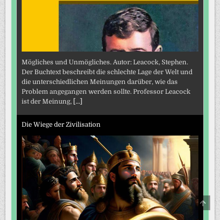
Mögliches und Unmögliches. Autor: Leacock, Stephen.
Der Buchtext beschreibt die schlechte Lage der Welt und
die unterschiedlichen Meinungen darüber, wie das
Problem angegangen werden sollte. Professor Leacock
ist der Meinung,
[...]
Die Wiege der Zivilisation
SCRO
TO
TOP