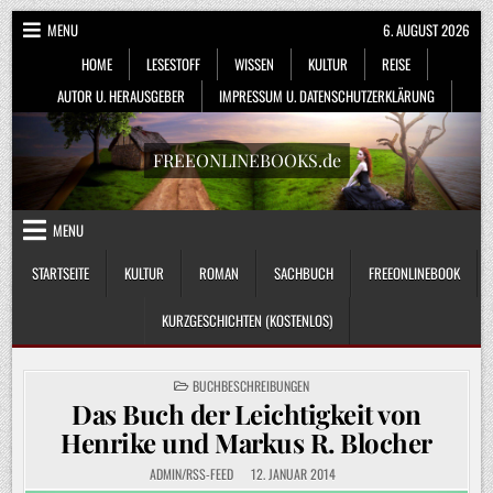
Skip
MENU
6. AUGUST 2026
to
HOME
LESESTOFF
WISSEN
KULTUR
REISE
content
AUTOR U. HERAUSGEBER
IMPRESSUM U. DATENSCHUTZERKLÄRUNG
FREEONLINEBOOKS.de
MENU
STARTSEITE
KULTUR
ROMAN
SACHBUCH
FREEONLINEBOOK
KURZGESCHICHTEN (KOSTENLOS)
POSTED
BUCHBESCHREIBUNGEN
IN
Das Buch der Leichtigkeit von
Henrike und Markus R. Blocher
ADMIN/RSS-FEED
12. JANUAR 2014