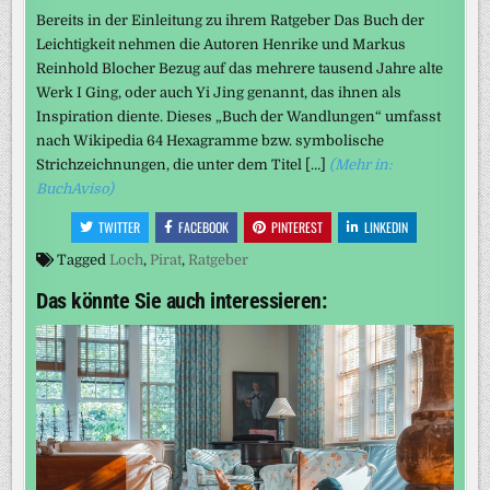
Bereits in der Einleitung zu ihrem Ratgeber Das Buch der
Leichtigkeit nehmen die Autoren Henrike und Markus
Reinhold Blocher Bezug auf das mehrere tausend Jahre alte
Werk I Ging, oder auch Yi Jing genannt, das ihnen als
Inspiration diente. Dieses „Buch der Wandlungen“ umfasst
nach Wikipedia 64 Hexagramme bzw. symbolische
Strichzeichnungen, die unter dem Titel […]
(Mehr in:
BuchAviso)
TWITTER
FACEBOOK
PINTEREST
LINKEDIN
Tagged
Loch
,
Pirat
,
Ratgeber
Das könnte Sie auch interessieren: