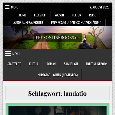
Skip
MENU
7. AUGUST 2026
to
HOME
LESESTOFF
WISSEN
KULTUR
REISE
content
AUTOR U. HERAUSGEBER
IMPRESSUM U. DATENSCHUTZERKLÄRUNG
FREEONLINEBOOKS.de
MENU
STARTSEITE
KULTUR
ROMAN
SACHBUCH
FREEONLINEBOOK
KURZGESCHICHTEN (KOSTENLOS)
Schlagwort:
laudatio