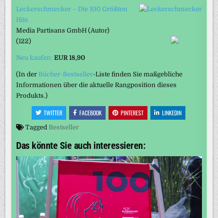
Leckerschmecker – Die 100 Größten
Hits
Media Partisans GmbH
(Autor)
(122)
Neu kaufen:
EUR 18,90
(In der
Bücher-Bestseller
-Liste finden Sie maßgebliche
Informationen über die aktuelle Rangposition dieses
Produkts.)
TWITTER
FACEBOOK
PINTEREST
LINKEDIN
Tagged
Bestseller
Das könnte Sie auch interessieren: