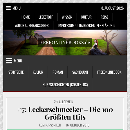
Skip
MENU
8. AUGUST 2026
to
HOME
LESESTOFF
WISSEN
KULTUR
REISE
content
AUTOR U. HERAUSGEBER
IMPRESSUM U. DATENSCHUTZERKLÄRUNG
FREEONLINEBOOKS.de
MENU
STARTSEITE
KULTUR
ROMAN
SACHBUCH
FREEONLINEBOOK
KURZGESCHICHTEN (KOSTENLOS)
POSTED
ALLGEMEIN
IN
#7: Leckerschmecker – Die 100
Größten Hits
ADMIN/RSS-FEED
16. OKTOBER 2018