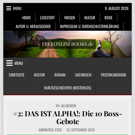
Skip
MENU
9. AUGUST 2026
to
HOME
LESESTOFF
WISSEN
KULTUR
REISE
content
AUTOR U. HERAUSGEBER
IMPRESSUM U. DATENSCHUTZERKLÄRUNG
FREEONLINEBOOKS.de
MENU
STARTSEITE
KULTUR
ROMAN
SACHBUCH
FREEONLINEBOOK
KURZGESCHICHTEN (KOSTENLOS)
POSTED
ALLGEMEIN
IN
#2: DAS IST ALPHA!: Die 10 Boss-
Gebote
ADMIN/RSS-FEED
10. SEPTEMBER 2018