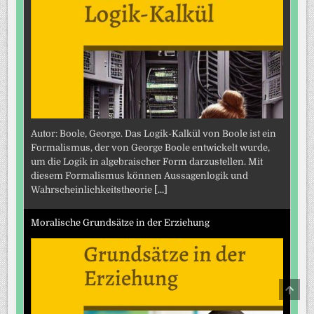
Autor: Boole, George. Das Logik-Kalkül von Boole ist ein
Formalismus, der von George Boole entwickelt wurde,
um die Logik in algebraischer Form darzustellen. Mit
diesem Formalismus können Aussagenlogik und
Wahrscheinlichkeitstheorie
[...]
Moralische Grundsätze in der Erziehung
SCRO
TO
TOP