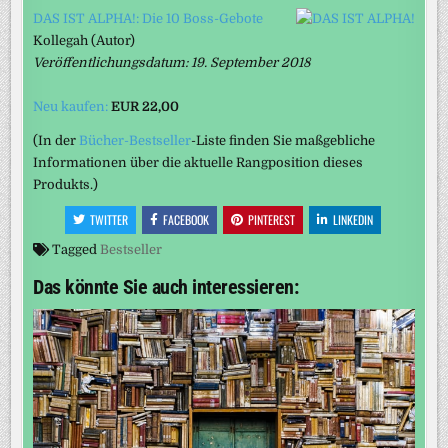
DAS IST ALPHA!: Die 10 Boss-Gebote
Kollegah
(Autor)
Veröffentlichungsdatum: 19. September 2018
Neu kaufen:
EUR 22,00
(In der
Bücher-Bestseller
-Liste finden Sie maßgebliche
Informationen über die aktuelle Rangposition dieses
Produkts.)
TWITTER
FACEBOOK
PINTEREST
LINKEDIN
Tagged
Bestseller
Das könnte Sie auch interessieren: