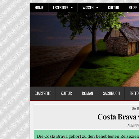
Skip
HOME
LESESTOFF
WISSEN
KULTUR
REISE
to
content
STARTSEITE
KULTUR
ROMAN
SACHBUCH
FREEO
P
B
I
Costa Brava 
ADMIN/
Die Costa Brava gehört zu den beliebtesten Reisezie