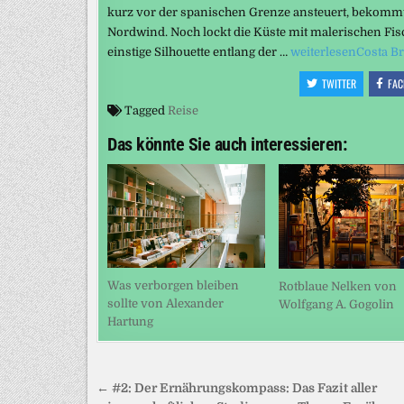
kurz vor der spanischen Grenze ansteuert, bekomm
Nordwind. Noch lockt die Küste mit malerischen Fis
einstige Silhouette entlang der …
weiterlesen
Costa B
TWITTER
FAC
Tagged
Reise
Das könnte Sie auch interessieren:
Was verborgen bleiben
Rotblaue Nelken von
sollte von Alexander
Wolfgang A. Gogolin
Hartung
Beitragsnavigation
← #2: Der Ernährungskompass: Das Fazit aller