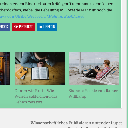
t einen ersten Eindruck vom kräftigen Tramuntana, dem kalten
cherdörfern, wobei die Bebauung in Lloret de Mar nur noch die
rava von Ulrike Wiebrecht
(Mehr in: BuchAviso)
EBOOK
PINTEREST
LINKEDIN
Dumm wie Brot – Wie
Stumme Hechte von Rainer
Weizen schleichend das
Wittkamp
Gehirn zerstört
Wissenschaftliches Publizieren unter der Lupe: