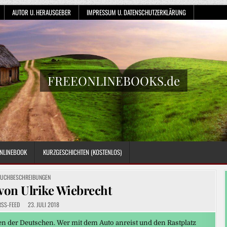
AUTOR U. HERAUSGEBER
IMPRESSUM U. DATENSCHUTZERKLÄRUNG
FREEONLINEBOOKS.de
NLINEBOOK
KURZGESCHICHTEN (KOSTENLOS)
OSTED
UCHBESCHREIBUNGEN
N
von Ulrike Wiebrecht
RSS-FEED
23. JULI 2018
len der Deutschen. Wer mit dem Auto anreist und den Rastplatz