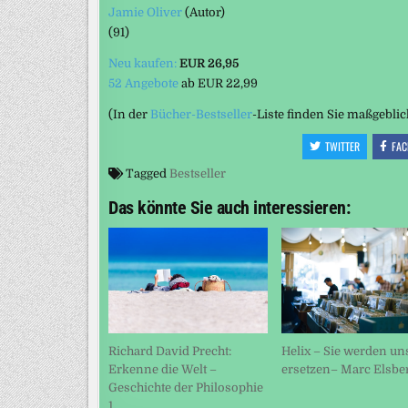
Jamie Oliver
(Autor)
(91)
Neu kaufen:
EUR 26,95
52 Angebote
ab
EUR 22,99
(In der
Bücher-Bestseller
-Liste finden Sie maßgebli
TWITTER
FAC
Tagged
Bestseller
Das könnte Sie auch interessieren:
Richard David Precht:
Helix – Sie werden un
Erkenne die Welt –
ersetzen– Marc Elsbe
Geschichte der Philosophie
1