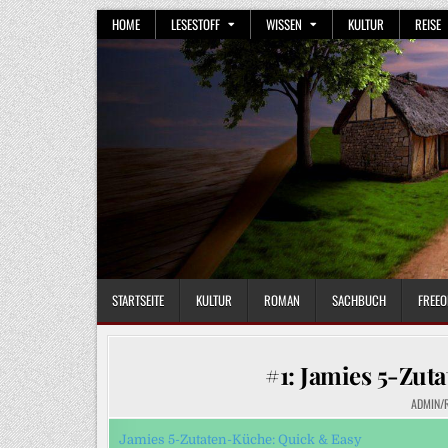
Skip
HOME
LESESTOFF
WISSEN
KULTUR
REISE
to
content
STARTSEITE
KULTUR
ROMAN
SACHBUCH
FREEO
#1: Jamies 5-Zut
ADMIN/
Jamies 5-Zutaten-Küche: Quick & Easy