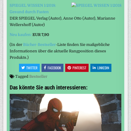
SPIEGEL WISSEN 1/2018:
Gesund durch Fasten
DER SPIEGEL Verlag
(Autor)
, Anne Otto
(Autor)
, Marianne
Wellershoff
(Autor)
Neu kaufen:
EUR 7,90
(In der
Bücher-Bestseller
-Liste finden Sie maßgebliche
Informationen über die aktuelle Rangposition dieses
Produkts.)
TWITTER
FACEBOOK
PINTEREST
LINKEDIN
Tagged
Bestseller
Das könnte Sie auch interessieren: