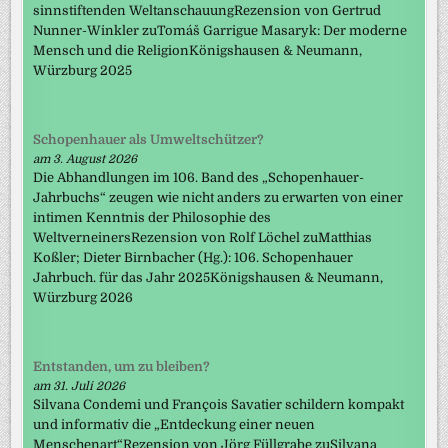
sinnstiftenden WeltanschauungRezension von Gertrud
Nunner-Winkler zuTomáš Garrigue Masaryk: Der moderne
Mensch und die ReligionKönigshausen & Neumann,
Würzburg 2025
Schopenhauer als Umweltschützer?
am 3. August 2026
Die Abhandlungen im 106. Band des „Schopenhauer-
Jahrbuchs“ zeugen wie nicht anders zu erwarten von einer
intimen Kenntnis der Philosophie des
WeltverneinersRezension von Rolf Löchel zuMatthias
Koßler; Dieter Birnbacher (Hg.): 106. Schopenhauer
Jahrbuch. für das Jahr 2025Königshausen & Neumann,
Würzburg 2026
Entstanden, um zu bleiben?
am 31. Juli 2026
Silvana Condemi und François Savatier schildern kompakt
und informativ die „Entdeckung einer neuen
Menschenart“Rezension von Jörg Füllgrabe zuSilvana