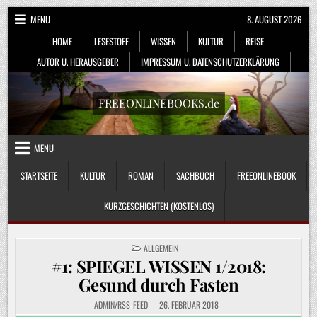
Skip
MENU
8. AUGUST 2026
to
HOME
LESESTOFF
WISSEN
KULTUR
REISE
content
AUTOR U. HERAUSGEBER
IMPRESSUM U. DATENSCHUTZERKLÄRUNG
FREEONLINEBOOKS.de
MENU
STARTSEITE
KULTUR
ROMAN
SACHBUCH
FREEONLINEBOOK
KURZGESCHICHTEN (KOSTENLOS)
POSTED
ALLGEMEIN
IN
#1: SPIEGEL WISSEN 1/2018:
Gesund durch Fasten
ADMIN/RSS-FEED
26. FEBRUAR 2018