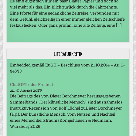
Es sind eigentlich nur ein paar Blätter Papier und doch so
viel mehr als das. Ein Blick zurück durch die Jahrzehnte.
Eine Pforte für eine gedankliche Zeitreise, verbunden mit
dem Gefühl, gleichzeitig in einer immer gleichen Zeitschleife
festzustecken. Oder ganz profan: Eine alte Zeitung, eine […]
LITERATURKRITIK
Embedded gemäß EuGH – Beschluss vom 21.10.2014 – Az. C-
348/13
ChatGPT oder Freiheit
am 6. August 2026
Die Beiträge des von Dieter Borchmeyer herausgegebenen
Sammelbands „Der künstliche Mensch“ sind ausnahmslos
instruktivRezension von Rolf Löchel zuDieter Borchmeyer
(Hg.): Der künstliche Mensch. Vom Nutzen und Nachteil
eines MenschheitstraumsKönigshausen & Neumann,
Würzburg 2026