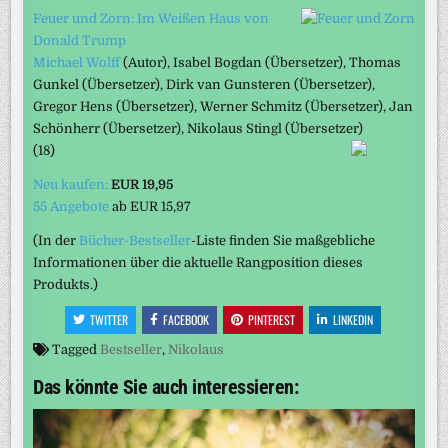
Feuer und Zorn: Im Weißen Haus von
Donald Trump
Michael Wolff
(Autor)
, Isabel Bogdan
(Übersetzer)
, Thomas
Gunkel
(Übersetzer)
, Dirk van Gunsteren
(Übersetzer)
,
Gregor Hens
(Übersetzer)
, Werner Schmitz
(Übersetzer)
, Jan
Schönherr
(Übersetzer)
, Nikolaus Stingl
(Übersetzer)
(18)
Neu kaufen:
EUR 19,95
55 Angebote
ab
EUR 15,97
(In der
Bücher-Bestseller
-Liste finden Sie maßgebliche
Informationen über die aktuelle Rangposition dieses
Produkts.)
TWITTER
FACEBOOK
PINTEREST
LINKEDIN
Tagged
Bestseller
,
Nikolaus
Das könnte Sie auch interessieren: