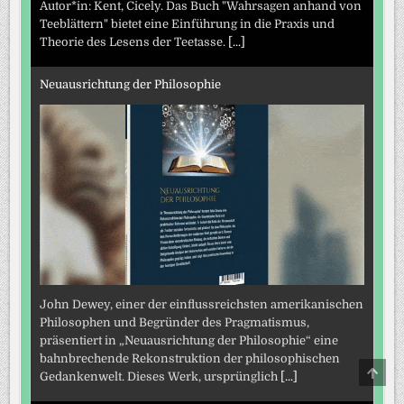
Autor*in: Kent, Cicely. Das Buch "Wahrsagen anhand von
Teeblättern" bietet eine Einführung in die Praxis und
Theorie des Lesens der Teetasse.
[...]
Neuausrichtung der Philosophie
John Dewey, einer der einflussreichsten amerikanischen
Philosophen und Begründer des Pragmatismus,
präsentiert in „Neuausrichtung der Philosophie“ eine
bahnbrechende Rekonstruktion der philosophischen
SCRO
Gedankenwelt. Dieses Werk, ursprünglich
[...]
TO
TOP