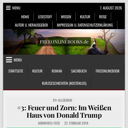
Skip
MENU
7. AUGUST 2026
to
HOME
LESESTOFF
WISSEN
KULTUR
REISE
content
AUTOR U. HERAUSGEBER
IMPRESSUM U. DATENSCHUTZERKLÄRUNG
FREEONLINEBOOKS.de
MENU
STARTSEITE
KULTUR
ROMAN
SACHBUCH
FREEONLINEBOOK
KURZGESCHICHTEN (KOSTENLOS)
POSTED
ALLGEMEIN
IN
#3: Feuer und Zorn: Im Weißen
Haus von Donald Trump
ADMIN/RSS-FEED
22. FEBRUAR 2018