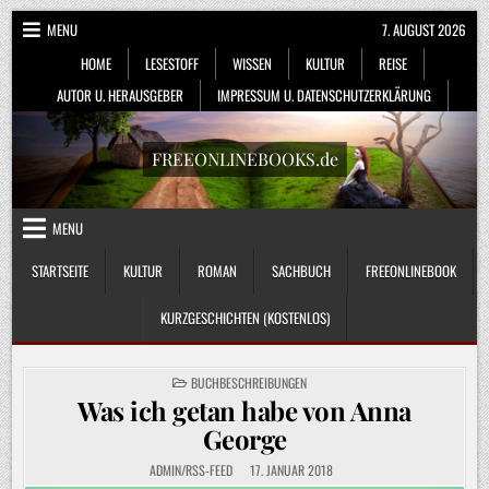
Skip
MENU
7. AUGUST 2026
to
HOME
LESESTOFF
WISSEN
KULTUR
REISE
content
AUTOR U. HERAUSGEBER
IMPRESSUM U. DATENSCHUTZERKLÄRUNG
FREEONLINEBOOKS.de
MENU
STARTSEITE
KULTUR
ROMAN
SACHBUCH
FREEONLINEBOOK
KURZGESCHICHTEN (KOSTENLOS)
POSTED
BUCHBESCHREIBUNGEN
IN
Was ich getan habe von Anna
George
ADMIN/RSS-FEED
17. JANUAR 2018