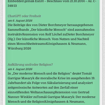
Embedded gemäß EuGH – Beschluss vom 21.10.2014 – Az. C-
348/13
ChatGPT oder Freiheit
am 6. August 2026
Die Beiträge des von Dieter Borchmeyer herausgegebenen
Sammelbands „Der künstliche Mensch“ sind ausnahmslos
instruktivRezension von Rolf Löchel zuDieter Borchmeyer
(Hg.): Der künstliche Mensch. Vom Nutzen und Nachteil
eines MenschheitstraumsKönigshausen & Neumann,
Würzburg 2026
Aufklärung und/oder Religion?
am 4. August 2026
In „Der moderne Mensch und die Religion“ deutet Tomáš
Garrigue Masaryk die moralische Krise im ausgehenden 19.
Jahrhundert als Folge von Säkularisierung und analysiert
zeitgenössische Antworten auf den Zerfall einer
sinnstiftenden WeltanschauungRezension von Gertrud
Nunner-Winkler zuTomáš Garrigue Masaryk: Der moderne
Mensch und die ReligionKönigshausen & Neumann,