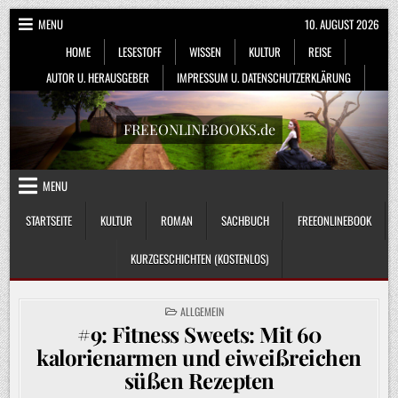
Skip
MENU
10. AUGUST 2026
to
HOME
LESESTOFF
WISSEN
KULTUR
REISE
content
AUTOR U. HERAUSGEBER
IMPRESSUM U. DATENSCHUTZERKLÄRUNG
FREEONLINEBOOKS.de
MENU
STARTSEITE
KULTUR
ROMAN
SACHBUCH
FREEONLINEBOOK
KURZGESCHICHTEN (KOSTENLOS)
POSTED
ALLGEMEIN
IN
#9: Fitness Sweets: Mit 60
kalorienarmen und eiweißreichen
süßen Rezepten