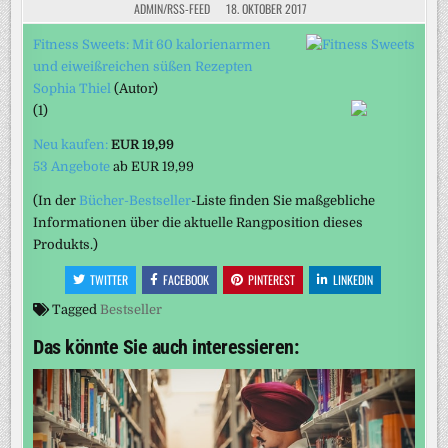
ADMIN/RSS-FEED
18. OKTOBER 2017
Fitness Sweets: Mit 60 kalorienarmen
und eiweißreichen süßen Rezepten
Sophia Thiel
(Autor)
(1)
Neu kaufen:
EUR 19,99
53 Angebote
ab
EUR 19,99
(In der
Bücher-Bestseller
-Liste finden Sie maßgebliche
Informationen über die aktuelle Rangposition dieses
Produkts.)
TWITTER
FACEBOOK
PINTEREST
LINKEDIN
Tagged
Bestseller
Das könnte Sie auch interessieren: