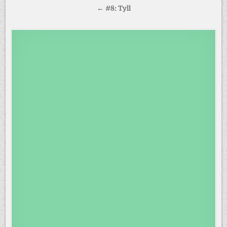
← #8: Tyll