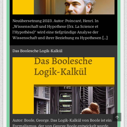
Neuübersetzung 2023. Autor: Poincaré, Henri. In
„Wissenschaft und Hypothese (frz. La Science et
l’Hypothèse)“ wird eine tiefgründige Analyse der
Wissenschaft und ihrer Beziehung zu Hypothesen
[...]
Das Boolesche Logik-Kalkül
SCRO
TO
Autor: Boole, George. Das Logik-Kalkül von Boole ist ein
TOP
Formalismus, der von George Boole entwickelt wurde,