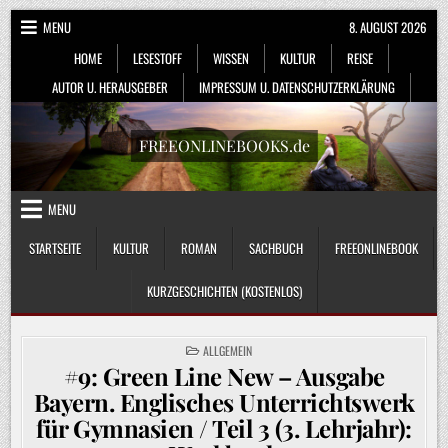
Skip
MENU
8. AUGUST 2026
to
HOME
LESESTOFF
WISSEN
KULTUR
REISE
content
AUTOR U. HERAUSGEBER
IMPRESSUM U. DATENSCHUTZERKLÄRUNG
FREEONLINEBOOKS.de
MENU
STARTSEITE
KULTUR
ROMAN
SACHBUCH
FREEONLINEBOOK
KURZGESCHICHTEN (KOSTENLOS)
POSTED
ALLGEMEIN
IN
#9: Green Line New – Ausgabe
Bayern. Englisches Unterrichtswerk
für Gymnasien / Teil 3 (3. Lehrjahr):