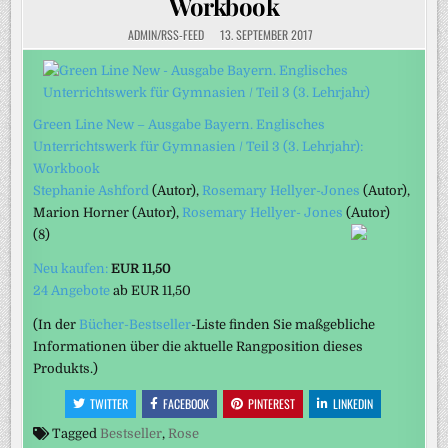
Workbook
ADMIN/RSS-FEED
13. SEPTEMBER 2017
Green Line New – Ausgabe Bayern. Englisches
Unterrichtswerk für Gymnasien / Teil 3 (3. Lehrjahr):
Workbook
Stephanie Ashford
(Autor)
,
Rosemary Hellyer-Jones
(Autor)
,
Marion Horner
(Autor)
,
Rosemary Hellyer- Jones
(Autor)
(8)
Neu kaufen:
EUR 11,50
24 Angebote
ab
EUR 11,50
(In der
Bücher-Bestseller
-Liste finden Sie maßgebliche
Informationen über die aktuelle Rangposition dieses
Produkts.)
TWITTER
FACEBOOK
PINTEREST
LINKEDIN
Tagged
Bestseller
,
Rose