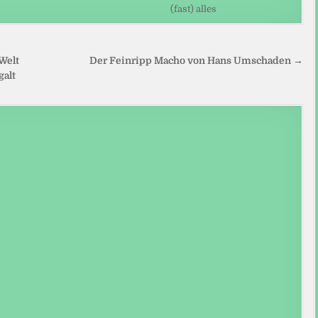
(fast) alles
Welt
Der Feinripp Macho von Hans Umschaden →
galt