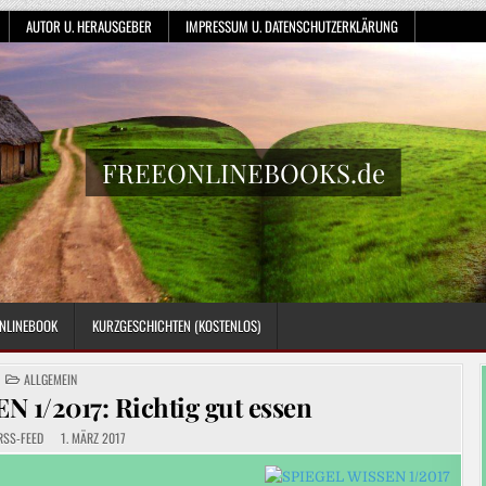
AUTOR U. HERAUSGEBER
IMPRESSUM U. DATENSCHUTZERKLÄRUNG
FREEONLINEBOOKS.de
NLINEBOOK
KURZGESCHICHTEN (KOSTENLOS)
POSTED
ALLGEMEIN
IN
 1/2017: Richtig gut essen
RSS-FEED
1. MÄRZ 2017