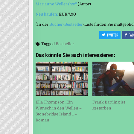
Marianne Wellershoff
(Autor)
Neu kaufen:
EUR 7,90
(In der
Bücher-Bestseller
-Liste finden Sie maßgebli
TWITTER
FAC
Tagged
Bestseller
Das könnte Sie auch interessieren:
Ella Thompson: Ein
Frank Bartling ist
Wunsch in den Wellen –
gestorben
Stonebridge Island 1 –
Roman