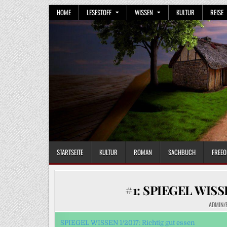
Skip
HOME
LESESTOFF
WISSEN
KULTUR
REISE
to
content
STARTSEITE
KULTUR
ROMAN
SACHBUCH
FREEO
#1: SPIEGEL WISSEN
ADMIN/
SPIEGEL WISSEN 1/2017: Richtig gut essen