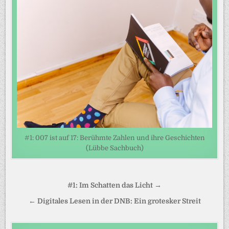
#1: 007 ist auf 17: Berühmte Zahlen und ihre Geschichten
(Lübbe Sachbuch)
Beitragsnavigation
#1: Im Schatten das Licht →
← Digitales Lesen in der DNB: Ein grotesker Streit