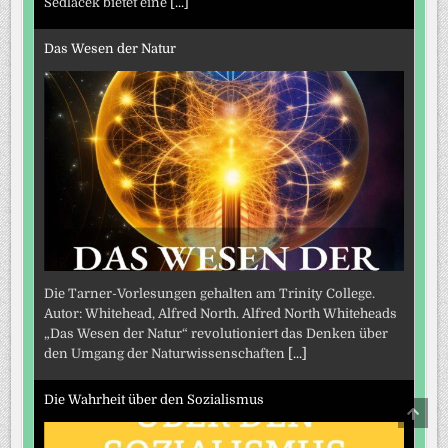
Sedlacek bietet eine
[...]
Das Wesen der Natur
Die Tarner-Vorlesungen gehalten am Trinity College.
Autor: Whitehead, Alfred North. Alfred North Whiteheads
„Das Wesen der Natur“ revolutioniert das Denken über
den Umgang der Naturwissenschaften
[...]
Die Wahrheit über den Sozialismus
SCRO
TO
TOP