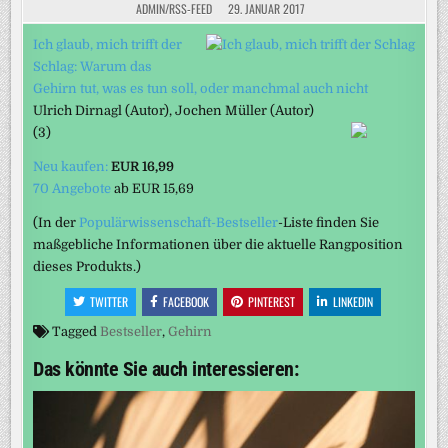
ADMIN/RSS-FEED
29. JANUAR 2017
Ich glaub, mich trifft der
Schlag: Warum das
Gehirn tut, was es tun soll, oder manchmal auch nicht
Ulrich Dirnagl
(Autor)
, Jochen Müller
(Autor)
(3)
Neu kaufen:
EUR 16,99
70 Angebote
ab
EUR 15,69
(In der
Populärwissenschaft-Bestseller
-Liste finden Sie
maßgebliche Informationen über die aktuelle Rangposition
dieses Produkts.)
TWITTER
FACEBOOK
PINTEREST
LINKEDIN
Tagged
Bestseller
,
Gehirn
Das könnte Sie auch interessieren: