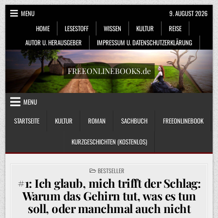
Skip
MENU
9. AUGUST 2026
to
HOME
LESESTOFF
WISSEN
KULTUR
REISE
content
AUTOR U. HERAUSGEBER
IMPRESSUM U. DATENSCHUTZERKLÄRUNG
FREEONLINEBOOKS.de
MENU
STARTSEITE
KULTUR
ROMAN
SACHBUCH
FREEONLINEBOOK
KURZGESCHICHTEN (KOSTENLOS)
POSTED
BESTSELLER
IN
#1: Ich glaub, mich trifft der Schlag:
Warum das Gehirn tut, was es tun
soll, oder manchmal auch nicht