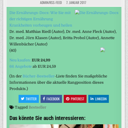
ADMIN/RSS-FEED
7. JANUAR 2017
Die Ernährungs-Docs: Wie Sie mit
der richtigen Ernährung
Krankheiten vorbeugen und heilen
Dr. med. Matthias Riedl
(Autor)
, Dr. med. Anne Fleck
(Autor)
,
Dr. med. Jörn Klasen
(Autor)
, Britta Probol
(Autor)
, Annette
Willenbücher
(Autor)
(40)
Neu kaufen:
EUR 24,99
66 Angebote
ab
EUR 24,59
(In der
Bücher-Bestseller
-Liste finden Sie maßgebliche
Informationen über die aktuelle Rangposition dieses
Produkts.)
TWITTER
FACEBOOK
PINTEREST
LINKEDIN
Tagged
Bestseller
Das könnte Sie auch interessieren: