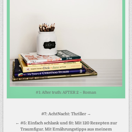
#1: After truth: AFTER 2 – Roman
Beitragsnavigation
#7: AchtNacht: Thriller →
← #5: Einfach schlank und fit: Mit 120 Rezepten zur
Traumfigur. Mit Ernährungstipps aus meinem