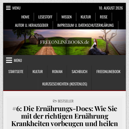
Skip
MENU
10. AUGUST 2026
to
HOME
LESESTOFF
WISSEN
KULTUR
REISE
content
AUTOR U. HERAUSGEBER
IMPRESSUM U. DATENSCHUTZERKLÄRUNG
FREEONLINEBOOKS.de
MENU
STARTSEITE
KULTUR
ROMAN
SACHBUCH
FREEONLINEBOOK
KURZGESCHICHTEN (KOSTENLOS)
POSTED
BESTSELLER
IN
#6: Die Ernährungs-Docs: Wie Sie
mit der richtigen Ernährung
Krankheiten vorbeugen und heilen