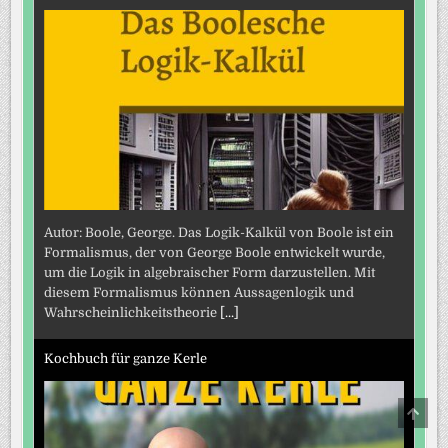
Autor: Boole, George. Das Logik-Kalkül von Boole ist ein
Formalismus, der von George Boole entwickelt wurde,
um die Logik in algebraischer Form darzustellen. Mit
diesem Formalismus können Aussagenlogik und
Wahrscheinlichkeitstheorie
[...]
Kochbuch für ganze Kerle
SCRO
TO
TOP