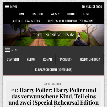
Skip
MENU
10. AUGUST 2026
to
HOME
LESESTOFF
WISSEN
KULTUR
REISE
content
AUTOR U. HERAUSGEBER
IMPRESSUM U. DATENSCHUTZERKLÄRUNG
FREEONLINEBOOKS.de
MENU
STARTSEITE
KULTUR
ROMAN
SACHBUCH
FREEONLINEBOOK
KURZGESCHICHTEN (KOSTENLOS)
POSTED
BESTSELLER
IN
#1: Harry Potter: Harry Potter und
das verwunschene Kind. Teil eins
und zwei (Special Rehearsal Edition