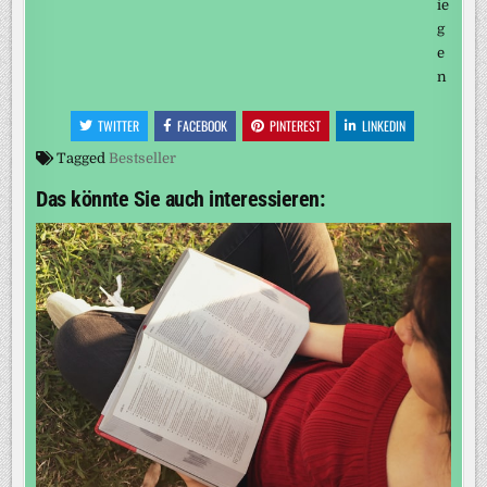
TWITTER
FACEBOOK
PINTEREST
LINKEDIN
Tagged
Bestseller
Das könnte Sie auch interessieren: