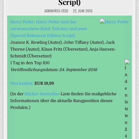
Script)
ADMIN/RSS-FEED
22. JUNI 2016
Harry Potter: Harry Potter und das
verwunschene Kind. Teil eins und zwei
(Special Rehearsal Edition Script)
Joanne K. Rowling
(Autor)
, John Tiffany
(Autor)
, Jack
Thorne
(Autor)
, Klaus Fritz
(Übersetzer)
, Anja Hansen-
Schmidt
(Übersetzer)
1 Tag in den Top 100
Veröffentlichungsdatum: 24. September 2016
Neu kaufen:
EUR 19,99
(In der
Bücher-Bestseller
-Liste finden Sie maßgebliche
Informationen über die aktuelle Rangposition dieses
Produkts.)