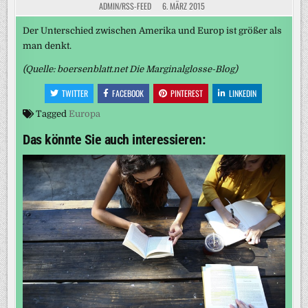
ADMIN/RSS-FEED
6. MÄRZ 2015
Der Unterschied zwischen Amerika und Europ ist größer als
man denkt.
(Quelle: boersenblatt.net Die Marginalglosse-Blog)
TWITTER
FACEBOOK
PINTEREST
LINKEDIN
Tagged
Europa
Das könnte Sie auch interessieren: