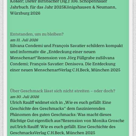
Koßler; Dieter Birnbacher (Hg.): 106. Schopenhauer
Jahrbuch. für das Jahr 2025Königshausen & Neumann,
Würzburg 2026
Entstanden, um zu bleiben?
am 31. Juli 2026
Silvana Condemi und François Savatier schildern kompakt
und informativ die „Entdeckung einer neuen
Menschenart“Rezension von Jörg Füllgrabe zuSilvana
Condemi; François Savatier: Denisova. Die Entdeckung
einer neuen MenschenartVerlag C.H.Beck, München 2025
Über Geschmack lässt sich nicht streiten – oder doch?
am 30. Juli 2026
Ulrich Raulff widmet sich in „Wie es euch gefällt: Eine
Geschichte des Geschmacks“ dem faszinierenden
Phänomen des guten Geschmacks: Was macht dieses
flüchtige Gut eigentlich aus?Rezension von Monika Grosche
zuUlrich Raulff: Wie es euch gefällt. Eine Geschichte des
GeschmacksVerlag C.H.Beck, München 2025