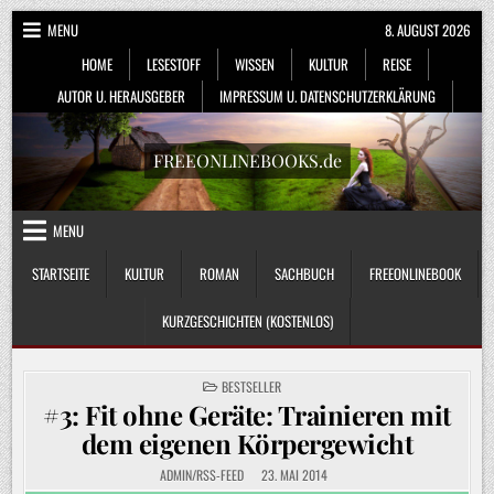
Skip
MENU
8. AUGUST 2026
to
HOME
LESESTOFF
WISSEN
KULTUR
REISE
content
AUTOR U. HERAUSGEBER
IMPRESSUM U. DATENSCHUTZERKLÄRUNG
FREEONLINEBOOKS.de
MENU
STARTSEITE
KULTUR
ROMAN
SACHBUCH
FREEONLINEBOOK
KURZGESCHICHTEN (KOSTENLOS)
POSTED
BESTSELLER
IN
#3: Fit ohne Geräte: Trainieren mit
dem eigenen Körpergewicht
ADMIN/RSS-FEED
23. MAI 2014