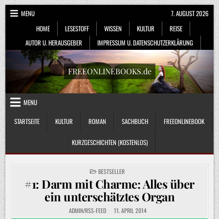
Skip
MENU
7. AUGUST 2026
to
HOME
LESESTOFF
WISSEN
KULTUR
REISE
content
AUTOR U. HERAUSGEBER
IMPRESSUM U. DATENSCHUTZERKLÄRUNG
FREEONLINEBOOKS.de
MENU
STARTSEITE
KULTUR
ROMAN
SACHBUCH
FREEONLINEBOOK
KURZGESCHICHTEN (KOSTENLOS)
POSTED
BESTSELLER
IN
#1: Darm mit Charme: Alles über
ein unterschätztes Organ
ADMIN/RSS-FEED
11. APRIL 2014