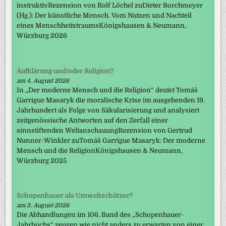
instruktivRezension von Rolf Löchel zuDieter Borchmeyer
(Hg.): Der künstliche Mensch. Vom Nutzen und Nachteil
eines MenschheitstraumsKönigshausen & Neumann,
Würzburg 2026
Aufklärung und/oder Religion?
am 4. August 2026
In „Der moderne Mensch und die Religion“ deutet Tomáš
Garrigue Masaryk die moralische Krise im ausgehenden 19.
Jahrhundert als Folge von Säkularisierung und analysiert
zeitgenössische Antworten auf den Zerfall einer
sinnstiftenden WeltanschauungRezension von Gertrud
Nunner-Winkler zuTomáš Garrigue Masaryk: Der moderne
Mensch und die ReligionKönigshausen & Neumann,
Würzburg 2025
Schopenhauer als Umweltschützer?
am 3. August 2026
Die Abhandlungen im 106. Band des „Schopenhauer-
Jahrbuchs“ zeugen wie nicht anders zu erwarten von einer