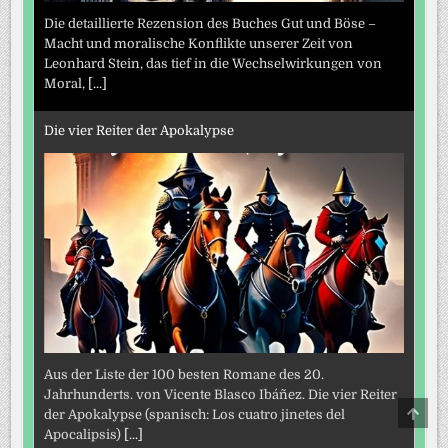
Die detaillierte Rezension des Buches Gut und Böse –
Macht und moralische Konflikte unserer Zeit von
Leonhard Stein, das tief in die Wechselwirkungen von
Moral,
[...]
Die vier Reiter der Apokalypse
Aus der Liste der 100 besten Romane des 20.
Jahrhunderts. von Vicente Blasco Ibáñez. Die vier Reiter
SCRO
der Apokalypse (spanisch: Los cuatro jinetes del
TO
Apocalipsis)
[...]
TOP