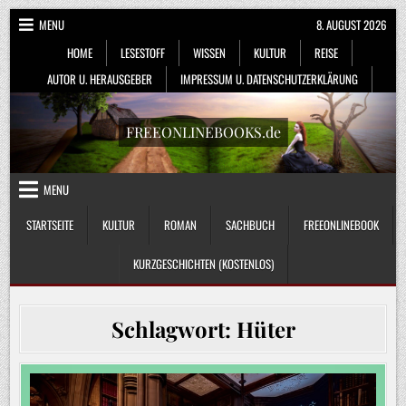
Skip
MENU
8. AUGUST 2026
to
HOME
LESESTOFF
WISSEN
KULTUR
REISE
content
AUTOR U. HERAUSGEBER
IMPRESSUM U. DATENSCHUTZERKLÄRUNG
FREEONLINEBOOKS.de
MENU
STARTSEITE
KULTUR
ROMAN
SACHBUCH
FREEONLINEBOOK
KURZGESCHICHTEN (KOSTENLOS)
Schlagwort:
Hüter