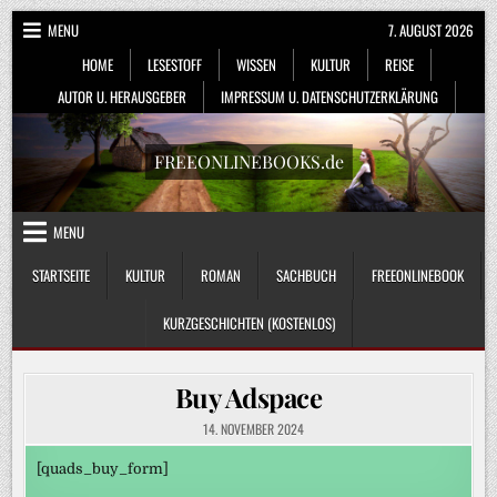
Skip
MENU
7. AUGUST 2026
to
HOME
LESESTOFF
WISSEN
KULTUR
REISE
content
AUTOR U. HERAUSGEBER
IMPRESSUM U. DATENSCHUTZERKLÄRUNG
FREEONLINEBOOKS.de
MENU
STARTSEITE
KULTUR
ROMAN
SACHBUCH
FREEONLINEBOOK
KURZGESCHICHTEN (KOSTENLOS)
Buy Adspace
14. NOVEMBER 2024
[quads_buy_form]