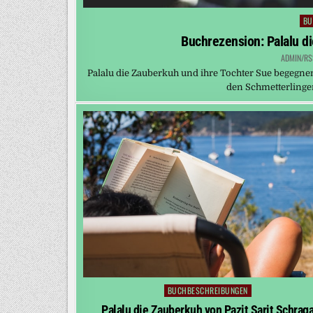
BU
Po
in
Buchrezension: Palalu di
ADMIN/RS
Palalu die Zauberkuh und ihre Tochter Sue begegn
den Schmetterlingen 
BUCHBESCHREIBUNGEN
Posted
in
Palalu die Zauberkuh von Pazit Sarit Schrag