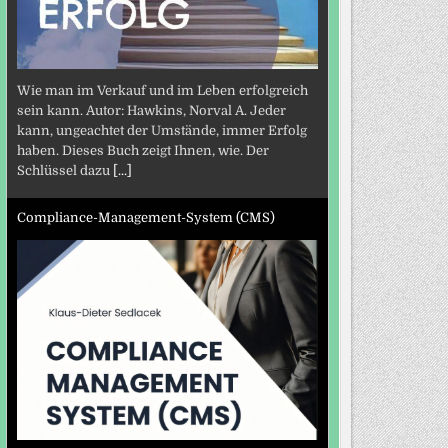
Wie man im Verkauf und im Leben erfolgreich
sein kann. Autor: Hawkins, Norval A. Jeder
kann, ungeachtet der Umstände, immer Erfolg
haben. Dieses Buch zeigt Ihnen, wie. Der
Schlüssel dazu
[...]
Compliance-Management-System (CMS)